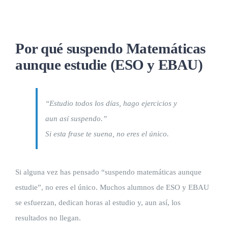
Preparación de Matemáticas EBAU en Logroño
Por qué suspendo Matemáticas
aunque estudie (ESO y EBAU)
Universidad
ACTIVIDADES Y TALLERES
“Estudio todos los días, hago ejercicios y
aun así suspendo.”
Blog
Si esta frase te suena, no eres el único.
Contacto
Si alguna vez has pensado “suspendo matemáticas aunque
estudie”, no eres el único. Muchos alumnos de ESO y EBAU
se esfuerzan, dedican horas al estudio y, aun así, los
resultados no llegan.