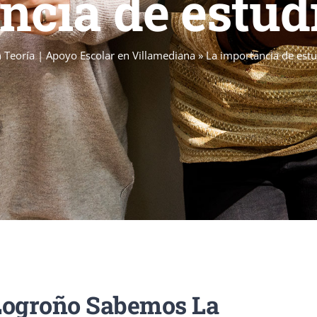
ncia de estud
 Teoría | Apoyo Escolar en Villamediana
»
La importancia de est
Logroño
Sabemos La