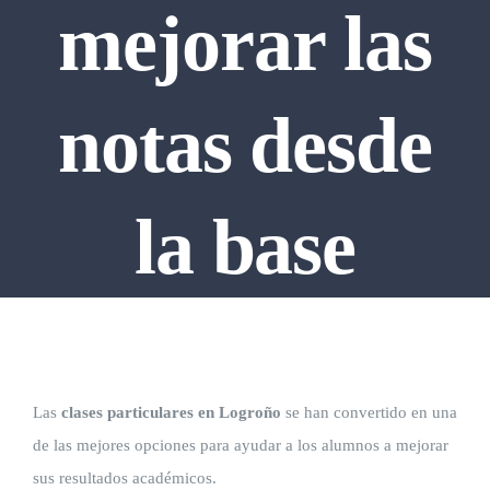
mejorar las
Inglés para niños de 1 a 7 años en Logroño y Villam
Preparación de Matemáticas EBAU en Logroño
notas desde
Universidad
la base
ACTIVIDADES Y TALLERES
Blog
Academia En Teoría | Apoyo Escolar en Villamediana
»
Clases particulares en Logroño: cómo mejorar las notas desde
Contacto
la base
Las
clases particulares en Logroño
se han convertido en una
de las mejores opciones para ayudar a los alumnos a mejorar
sus resultados académicos.