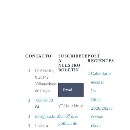
CONTACTO
SUSCRÍBETE
POST
A
RECIENTES
NUESTRO
BOLETÍN
C/ Alberite,
Calendario
8 26142
escolar
Villamediana
de Iregua
La
Rioja
608 00 78
He leído y
64
2026/2027:
acepto la
info@academiaenteoria.es
fechas
política de
clave
Lunes a