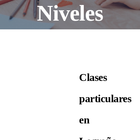
Inglés para niños de 1 a 7 años en Logroño y Villamediana
Niveles
Preparación de Matemáticas EBAU en Logroño
Universidad
ACTIVIDADES Y TALLERES
Clases
Blog
particulares
Contacto
en