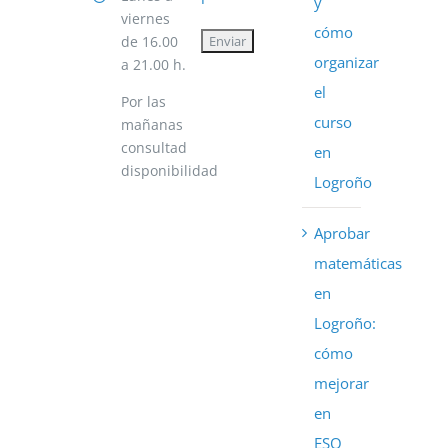
y
viernes
cómo
de 16.00
organizar
a 21.00 h.
el
Por las
curso
mañanas
consultad
en
disponibilidad
Logroño
Aprobar
matemáticas
en
Logroño:
cómo
mejorar
en
ESO