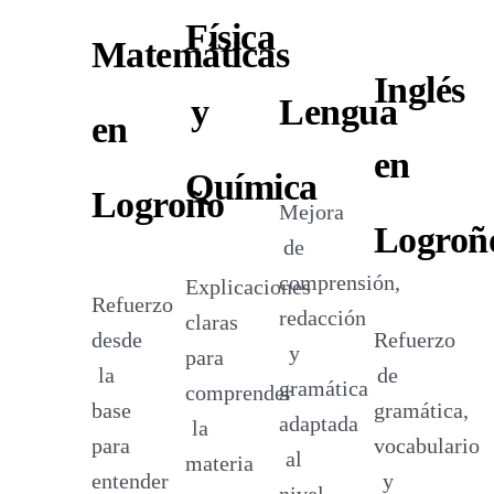
Física
Matemáticas
Inglés
y
Lengua
en
en
Química
Logroño
Mejora
Logroñ
de
comprensión,
Explicaciones
Refuerzo
redacción
claras
desde
Refuerzo
y
para
la
de
gramática
comprender
base
gramática,
adaptada
la
para
vocabulario
al
materia
entender
y