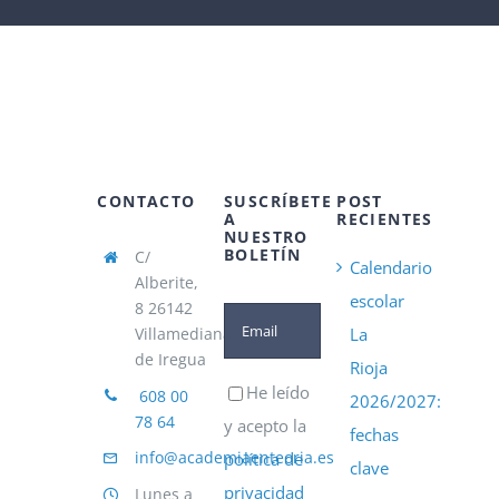
CONTACTO
SUSCRÍBETE
POST
A
RECIENTES
NUESTRO
BOLETÍN
C/
Calendario
Alberite,
escolar
8 26142
Villamediana
La
de Iregua
Rioja
He leído
608 00
2026/2027:
78 64
y acepto la
fechas
info@academiaenteoria.es
política de
clave
privacidad
Lunes a