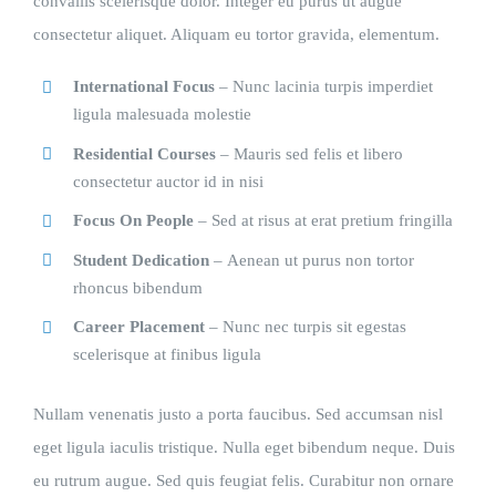
convallis scelerisque dolor. Integer eu purus ut augue
consectetur aliquet. Aliquam eu tortor gravida, elementum.
International Focus
– Nunc lacinia turpis imperdiet
ligula malesuada molestie
Residential Courses
– Mauris sed felis et libero
consectetur auctor id in nisi
Focus On People
– Sed at risus at erat pretium fringilla
Student Dedication
– Aenean ut purus non tortor
rhoncus bibendum
Career Placement
– Nunc nec turpis sit egestas
scelerisque at finibus ligula
Nullam venenatis justo a porta faucibus. Sed accumsan nisl
eget ligula iaculis tristique. Nulla eget bibendum neque. Duis
eu rutrum augue. Sed quis feugiat felis. Curabitur non ornare