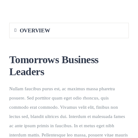
Preparación de M
OVERVIEW
Universidad
Tomorrows Business
ACTIVIDADES 
Leaders
Blog
Nullam faucibus purus est, ac maximus massa pharetra
posuere. Sed porttitor quam eget odio rhoncus, quis
Contacto
commodo erat commodo. Vivamus velit elit, finibus non
lectus sed, blandit ultrices dui. Interdum et malesuada fames
ac ante ipsum primis in faucibus. In et metus eget nibh
interdum mattis. Pellentesque leo massa, posuere vitae mauris